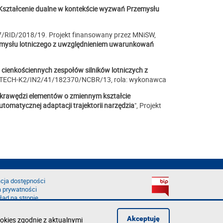
Kształcenie dualne w kontekście wyzwań Przemysłu
.
27/RID/2018/19. Projekt finansowany przez MNiSW,
zemysłu lotniczego z uwzględnieniem uwarunkowań
cienkościennych zespołów silników lotniczych z
NNOTECH-K2/IN2/41/182370/NCBR/13, rola: wykonawca
krawędzi elementów o zmiennym kształcie
omatycznej adaptacji trajektorii narzędzia
", Projekt
cja dostępności
a prywatności
łąd na stronie
Akceptuję
okies zgodnie z aktualnymi