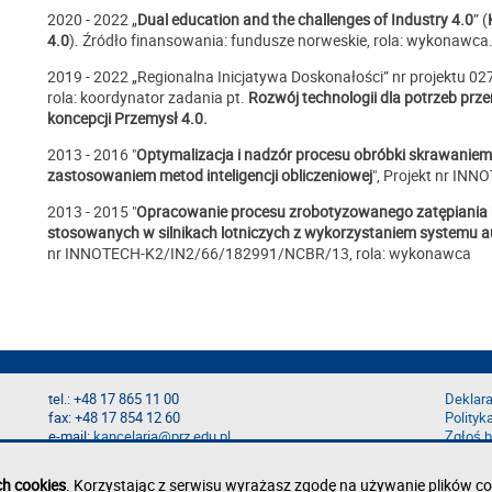
2020 - 2022 „
Dual education and the challenges of Industry 4.0
” (
4.0
). Źródło finansowania: fundusze norweskie, rola: wykonawca
2019 - 2022 „Regionalna Inicjatywa Doskonałości” nr projektu 0
rola: koordynator zadania pt.
Rozwój technologii dla potrzeb pr
koncepcji Przemysł 4.0.
2013 - 2016 "
Optymalizacja i nadzór procesu obróbki skrawaniem 
zastosowaniem metod inteligencji obliczeniowej
", Projekt nr I
2013 - 2015 "
Opracowanie procesu zrobotyzowanego zatępiania 
stosowanych w silnikach lotniczych z wykorzystaniem systemu aut
nr INNOTECH-K2/IN2/66/182991/NCBR/13, rola: wykonawca
tel.: +48 17 865 11 00
Deklara
fax: +48 17 854 12 60
Polityk
e-mail:
kancelaria@prz.edu.pl
Zgłoś b
ch cookies
. Korzystając z serwisu wyrażasz zgodę na używanie plików co