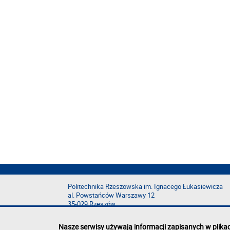
Politechnika Rzeszowska im. Ignacego Łukasiewicza
al. Powstańców Warszawy 12
35-029 Rzeszów
Nasze serwisy używają informacji zapisanych w plika