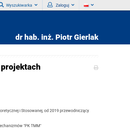
Wyszukiwarka
Zaloguj
dr hab. inż.
Piotr Gierlak
 projektach
oretycznej i Stosowanej, od 2019 przewodniczący
i Mechanizmów "PK TMM"