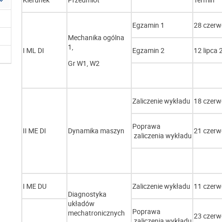
Egzamin 1
28 czerw
Mechanika ogólna
1,
I ML DI
Egzamin 2
12 lipca
Gr W1, W2
Zaliczenie wykładu
18 czerw
Poprawa
II ME DI
Dynamika maszyn
21 czerw
zaliczenia wykładu
I ME DU
Zaliczenie wykładu
11 czerw
Diagnostyka
układów
Poprawa
mechatronicznych
23 czerw
zaliczenia wykładu